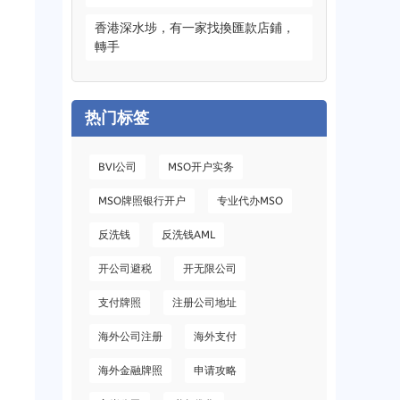
香港深水埗
，
有一家找換匯款店鋪
，
轉手
热门标签
BVI公司
MSO开户实务
MSO牌照银行开户
专业代办MSO
反洗钱
反洗钱AML
开公司避税
开无限公司
支付牌照
注册公司地址
海外公司注册
海外支付
海外金融牌照
申请攻略