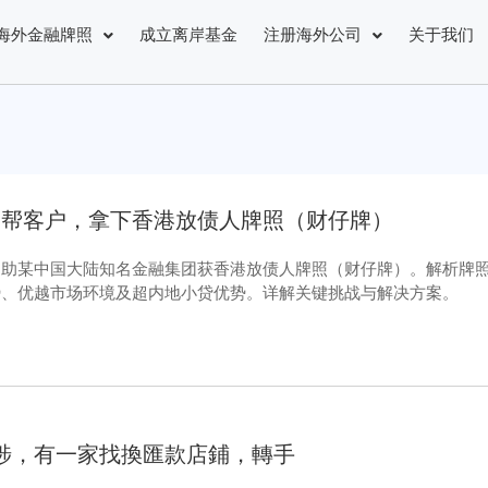
海外金融牌照
成立离岸基金
注册海外公司
关于我们
刚帮客户
，
拿下香港放债人牌照（财仔牌）
功助某中国大陆知名金融集团获香港放债人牌照（财仔牌）
。
解析牌
势
、
优越市场环境及超内地小贷优势
。
详解关键挑战与解决方案
。
埗
，
有一家找換匯款店鋪
，
轉手