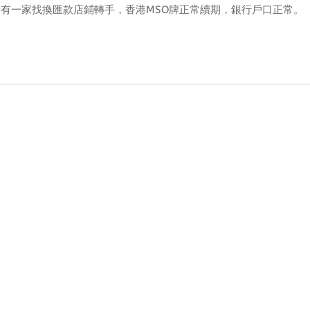
，
有一家找換匯款店鋪轉手
，
香港MSO牌正常續期
，
銀行戶口正常
。