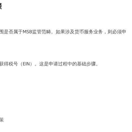
骤
围是否属于MSB监管范畴
。
如果涉及货币服务业务
，
则必须申
获得税号（EIN）
。
这是申请过程中的基础步骤
。
策