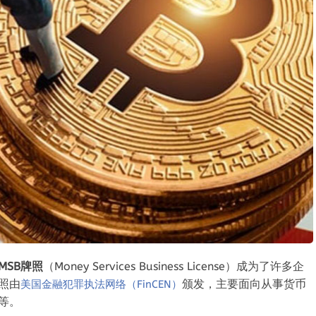
MSB牌照
（Money Services Business License）成为了许多企
牌照由
颁发
，
主要面向从事货币
美国金融犯罪执法网络（FinCEN）
等
。