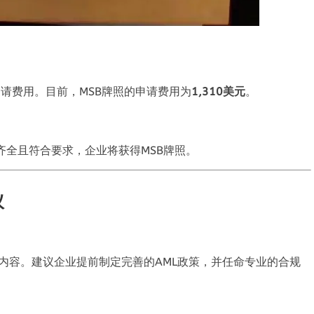
申请费用
。
目前
，
MSB牌照的申请费用为
1,310
美元
。
齐全且符合要求
，
企业将获得MSB牌照
。
议
内容
。
建议企业提前制定完善的AML政策
，
并任命专业的合规