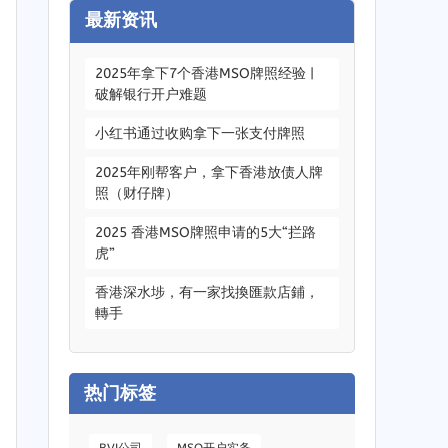
最新资讯
2025
年拿下7个香港MSO牌照经验
|
破解银行开户难题
小红书通过收购拿下一张支付牌照
2025
年刚帮客户
，
拿下香港放债人牌
照（财仔牌）
2025
香港MSO牌照申请的5大“拦路
虎”
香港深水埗
，
有一家找換匯款店鋪
，
轉手
热门标签